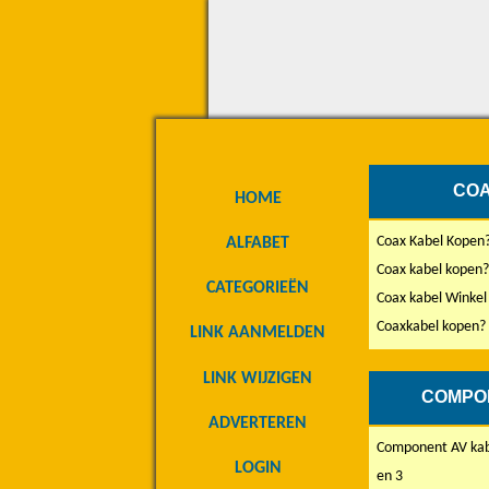
COA
HOME
Coax Kabel Kopen
ALFABET
Coax kabel kopen?
CATEGORIEËN
Coax kabel Winkel
Coaxkabel kopen? 
LINK AANMELDEN
LINK WIJZIGEN
COMPO
ADVERTEREN
Component AV kabe
LOGIN
en 3