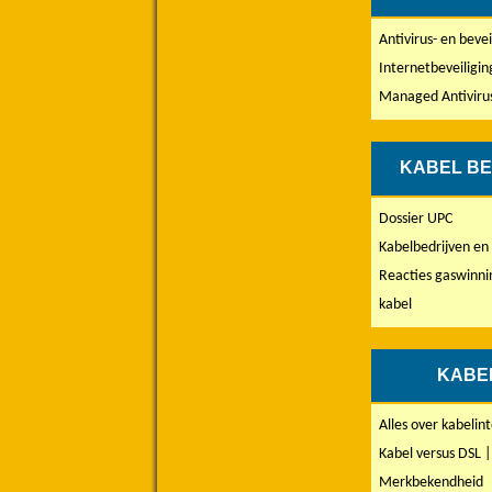
Antivirus- en beve
Internetbeveiligin
Managed Antiviru
KABEL B
Dossier UPC
Kabelbedrijven en
Reacties gaswinnin
kabel
KABE
Alles over kabelin
Kabel versus DSL 
Merkbekendheid