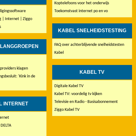
Koptelefoons voor het onderwijs
iligingssoftware
Toekomstvast internet po en vo
g | Internet | Ziggo
s
KABEL SNELHEIDSTESTING
FAQ over achterblijvende snelheidstesten
ELANGGROEPEN
Kabel
 providers klagen
KABEL TV
gsbesluit: 'Kink in de
Digitale Kabel TV
Kabel TV: voordelig tv kijken
Televisie en Radio - Basisabonnement
L INTERNET
Ziggo Kabel TV
ternet
| DELTA