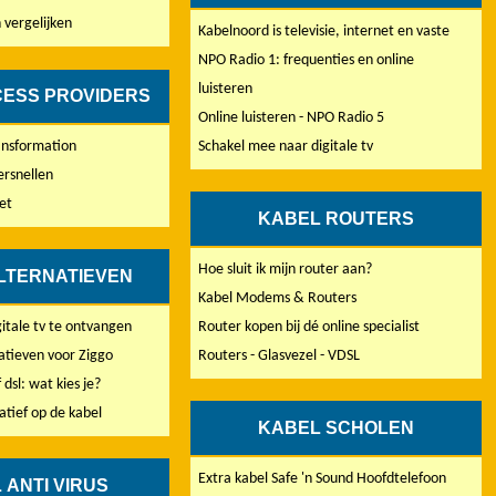
 vergelijken
Kabelnoord is televisie, internet en vaste
NPO Radio 1: frequenties en online
luisteren
CESS PROVIDERS
Online luisteren - NPO Radio 5
ansformation
Schakel mee naar digitale tv
ersnellen
et
KABEL ROUTERS
Hoe sluit ik mijn router aan?
LTERNATIEVEN
Kabel Modems & Routers
itale tv te ontvangen
Router kopen bij dé online specialist
atieven voor Ziggo
Routers - Glasvezel - VDSL
 dsl: wat kies je?
atief op de kabel
KABEL SCHOLEN
Extra kabel Safe 'n Sound Hoofdtelefoon
 ANTI VIRUS