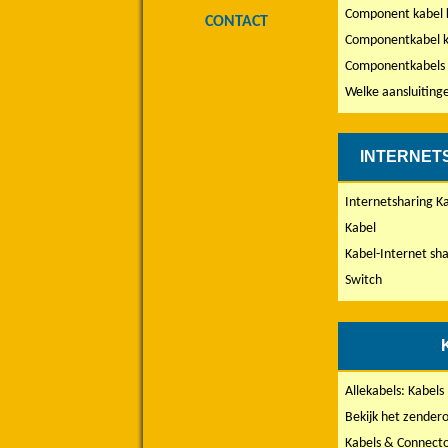
Component kabel k
CONTACT
Componentkabel k
Componentkabels 
Welke aansluiting
INTERNET
Internetsharing K
Kabel
Kabel-Internet sh
Switch
Allekabels: Kabels
Bekijk het zender
Kabels & Connect