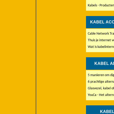
Kabels - Producten
KABEL AC
Cable Network Tr
Thuis je internet v
Wat is kabelintern
KABEL A
5 manieren om dig
6 prachtige altern
Glasvezel, kabel of
YouCa - Het altern
KABEL