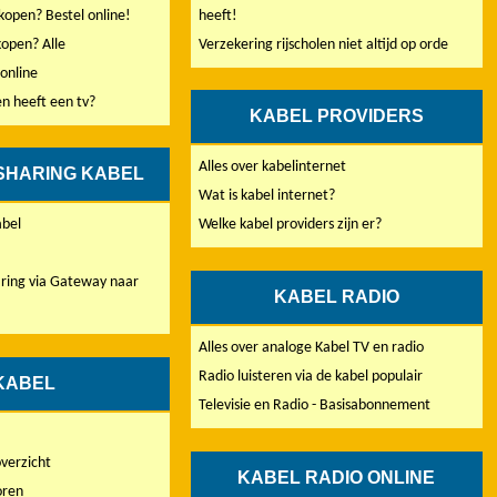
open? Bestel online!
heeft!
open? Alle
Verzekering rijscholen niet altijd op orde
online
en heeft een tv?
KABEL PROVIDERS
Alles over kabelinternet
SHARING KABEL
Wat is kabel internet?
abel
Welke kabel providers zijn er?
aring via Gateway naar
KABEL RADIO
Alles over analoge Kabel TV en radio
Radio luisteren via de kabel populair
KABEL
Televisie en Radio - Basisabonnement
overzicht
KABEL RADIO ONLINE
oren